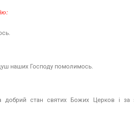
ію:
ось.
я душ наших Господу помолимось.
за добрий стан святих Божих Церков і за з