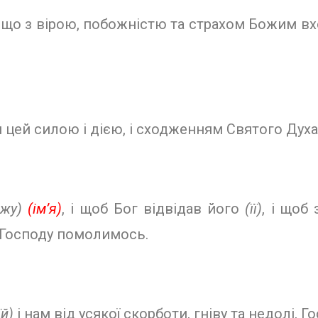
х, що з вірою, побожністю та страхом Божим в
цей силою і дією, і сходженням Святого Духа
ожу)
(ім’я)
, і щоб Бог відвідав його
(її)
, і щоб
 Господу помолимось.
їй)
і нам від усякої скорботи, гніву та недолі,