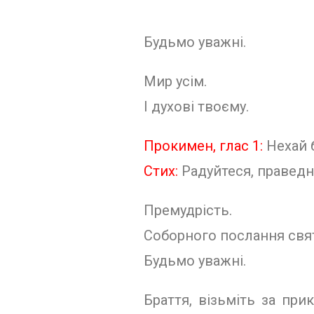
Будьмо уважні.
Мир усім.
І духові твоєму.
Прокимен, глас 1:
Нехай 
Стих:
Радуйтеся, праведні
Премудрість.
Соборного послання свят
Будьмо уважні.
Браття, візьміть за при