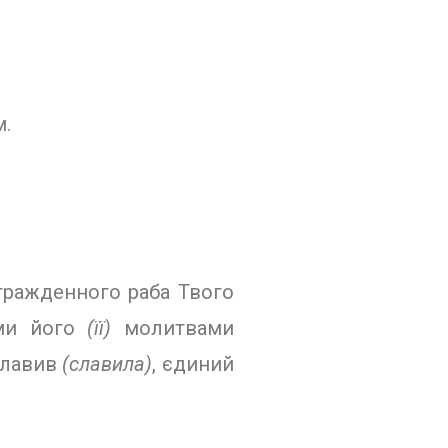
м.
страж­денного раба Твого
іми його
(її)
молитвами
славив
(славила)
, єдиний