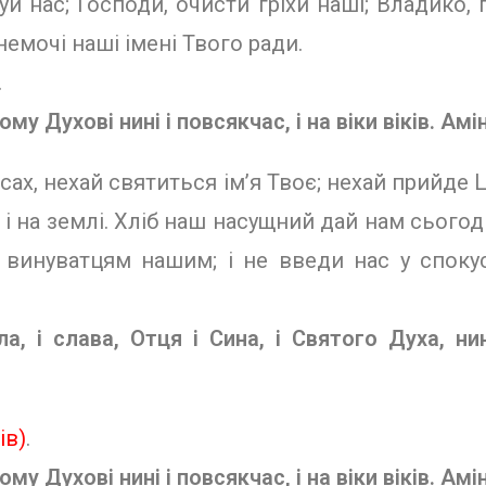
 нас; Гос­поди, очисти гріхи наші; Владико, 
немочі наші імені Твого ради.
.
му Духо­ві нині і повсякчас, і на віки віків.
Амін
сах, нехай святиться ім’я Твоє; нехай прийде Ц
ак і на землі. Хліб наш насущний дай нам сього
 винуватцям нашим; і не введи нас у спокус
а, і слава, Отця і Сина, і Святого Духа, нин
ів)
.
му Духо­ві нині і повсякчас, і на віки віків.
Амін