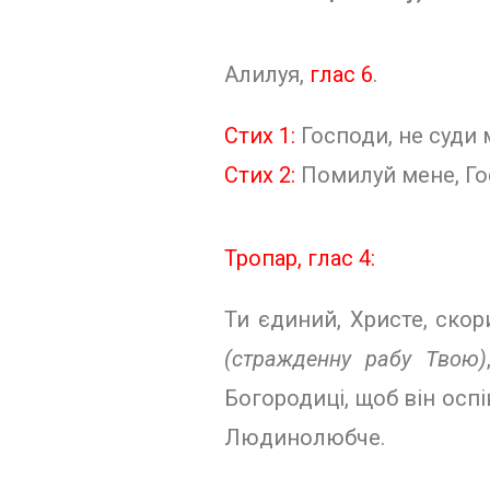
Алилуя,
глас 6
.
Стих 1:
Господи, не суди ме
Стих 2:
Помилуй мене, Гос
Тропар, глас 4:
Ти єдиний, Христе, скор
(стражденну рабу Твою)
Богороди­ці, щоб він осп
Людинолюбче.