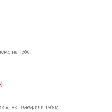
аємо на Тебе.
6)
.
ків, які говорили ім’ям