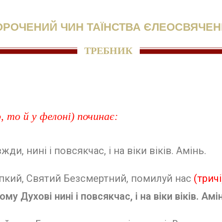
ОРОЧЕНИЙ ЧИН ТАЇНСТВА ЄЛЕОСВЯЧЕ
ТРЕБНИК
 то й у фелоні) починає:
и, нині і повсякчас, і на віки віків.
Амінь.
пкий, Свя­тий Безсмертний, помилуй нас
(тричі
му Духо­ві нині і повсякчас, і на віки віків.
Амін