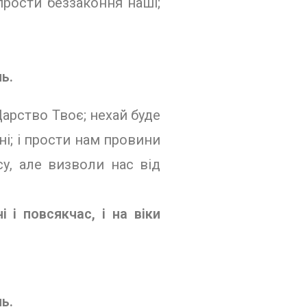
про­сти беззаконня наші;
ь.
ар­ство Твоє; нехай буде
дні; і прости нам провини
у, але ви­зволи нас від
і і повсякчас, і на віки
ь.