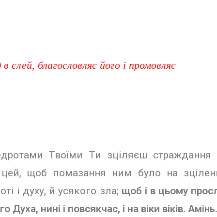
в єлей, благословляє його і промовляє
дротами Тво­їми Ти зціляєш страждання 
 цей, щоб помазання ним було на зціленн
ті і духу, й усякого зла;
щоб і в цьому прос
го Духа, нині і повсякчас, і на віки віків.
Амінь