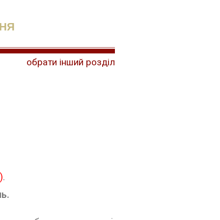
ННЯ
обрати інший розділ
)
.
ь.