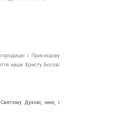
городицю і Приснодіву
иття наше Христу Богові
Святому Духові, нині, і