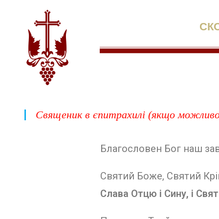
СК
Священик в єпитрахилі (якщо можливо,
Благословен Бог наш завжд
Святий Боже, Святий Крі
Слава Отцю і Сину, і Свято