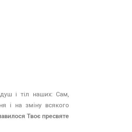
душ і тіл наших: Сам,
я і на зміну всякого
лавилося Твоє пресвяте
.