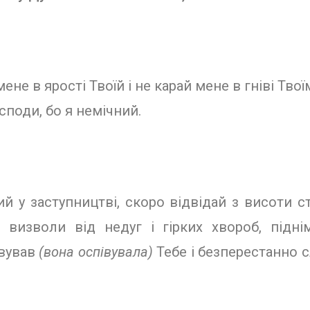
не в ярос­ті Твоїй і не карай мене в гніві Твої
поди, бо я немічний.
ий у заступ­ництві, скоро відвідай з висоти 
, визволи від недуг і гірких хвороб, підн
івував
(вона оспівувала)
Тебе і безперестанно 