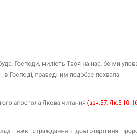
буде, Господи, милість Твоя на нас, бо ми упов
, в Госпо­ді, праведним подобає похвала.
ого апос­тола Якова читання
(зач.57: Як.5:10-1
клад тяжкі страждання і довготерпіння проро