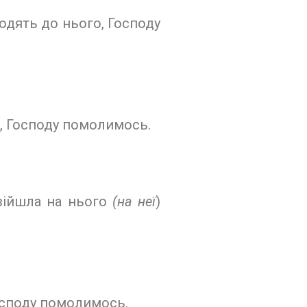
ходять до нього, Господу
, Гос­поду помолимось.
 зійшла на нього
(на неї
)
 Господу помолимось.