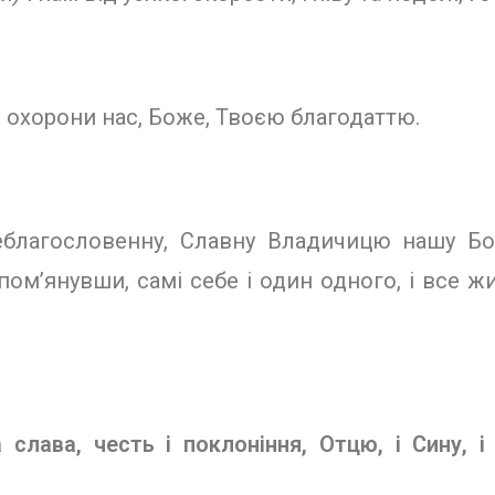
і охорони нас, Боже, Твоєю благодаттю.
реблагословенну, Славну Владичицю нашу Бо
пом’янувши, самі себе і один одного, і все ж
слава, честь і поклоніння, Отцю, і Сину, і 