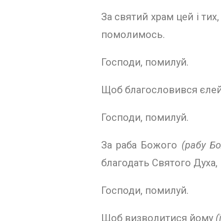
За святий храм цей і ти
помолимось.
Господи, помилуй.
Щоб благословився єлей 
Господи, помилуй.
За раба Божого
(рабу Б
благодать Святого Духа,
Господи, помилуй.
Щоб визволитися йому
(