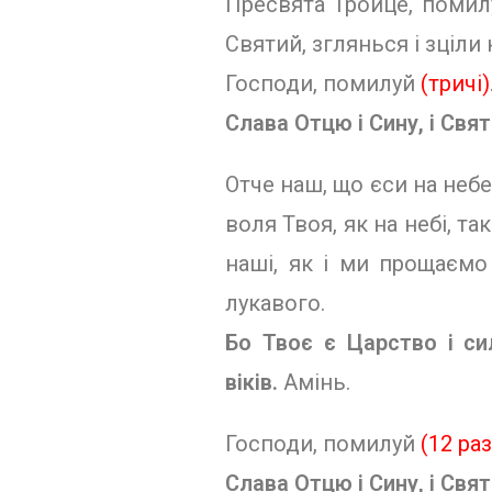
Пресвята Тройце, помилуй
Святий, зглянься і зціли 
Господи, помилуй
(тричі)
Слава Отцю і Сину, і Свято
Отче наш, що єси на небе
воля Твоя, як на небі, т
наші, як і ми прощаємо
лукавого.
Бо Твоє є Царство і сил
віків.
Амінь.
Господи, помилуй
(12 раз
Слава Отцю і Сину, і Свято