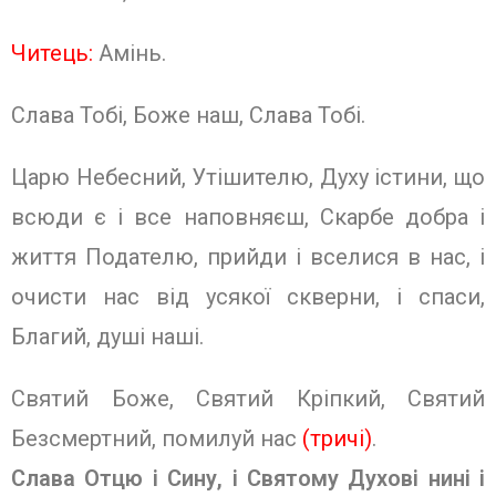
Читець:
Амінь.
Слава Тобі, Боже наш, Слава Тобі.
Царю Небесний, Утішителю, Духу істини, що
всюди є і все наповняєш, Скарбе добра і
життя Подателю, прийди і вселися в нас, і
очисти нас від усякої скверни, і спаси,
Благий, душі наші.
Святий Боже, Святий Кріпкий, Свя­тий
Безсмертний, помилуй нас
(тричі)
.
Слава Отцю і Сину, і Святому Духо­ві нині і