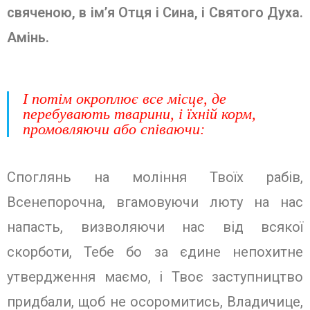
свяченою, в ім’я Отця і Сина, і Святого Духа.
Амінь.
І потім окроплює все місце, де
перебувають тварини, і їхній корм,
промовляючи або співаючи:
Споглянь на моління Твоїх рабів,
Всенепорочна, вгамовуючи люту на нас
напасть, визволяючи нас від всякої
скорботи, Тебе бо за єдине непохитне
утвердження маємо, і Твоє заступництво
придбали, щоб не осоромитись, Владичице,