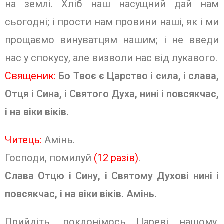
на землі. Хліб наш насущний дай нам
сьогодні; і прости нам провини наші, як і ми
прощаємо винуватцям нашим; і не введи
нас у спокусу, але ви­зволи нас від лукавого.
Священик:
Бо Твоє є Царство і сила, і слава,
Отця і Сина, і Святого Духа, нині і повсякчас,
і на віки віків.
Читець:
Амінь.
Господи, помилуй
(12 разів)
.
Слава Отцю і Сину, і Святому Духові нині і
повсякчас, і на віки віків. Амінь.
Прийдіть, поклонімось Цареві нашому,