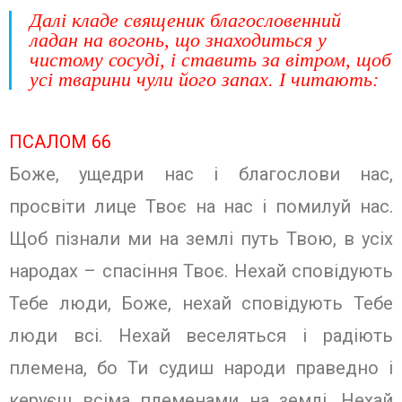
Далі кладе священик благословенний
ладан на вогонь, що знаходиться у
чистому сосуді, і ставить за вітром, щоб
усі тварини чули його запах. І читають:
ПСАЛОМ 66
Боже, ущедри нас і благослови нас,
просвіти лице Твоє на нас і помилуй нас.
Щоб пізнали ми на землі путь Твою, в усіх
народах – спасіння Твоє. Нехай сповідують
Тебе люди, Боже, нехай сповідують Тебе
люди всі. Нехай веселяться і радіють
племена, бо Ти судиш народи праведно і
керуєш всіма племенами на землі. Нехай