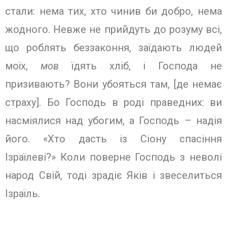
стали: нема тих, хто чинив би добро, нема
жодного. Невже не прийдуть до розуму всі,
що роблять беззаконня, заїдають людей
моїх,
мов
їдять хліб, і Господа не
призивають? Вони убояться там, [де немає
страху]. Бо Господь в роді праведних: ви
насміялися над убогим, а Господь – надія
його. «Хто дасть із Сіону спасіння
Ізраїлеві?» Коли поверне Господь з неволі
народ Свій, тоді зрадіє Яків і звеселиться
Ізраїль.