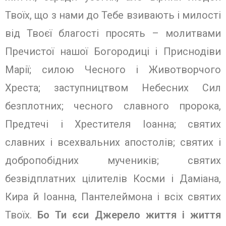
Твоїх, що з нами до Тебе взивають і милості
від Твоєї благості просять – молитвами
Пречистої нашої Богородиці і Приснодіви
Марії; силою Чесного і Животворчого
Хреста; заступництвом Небесних Сил
безплотних; чесного славного пророка,
Предтечі і Хрестителя Іоанна; святих
славних і всехвальних апостолів; святих і
добропобідних мучеників; святих
безвідплатних цілителів Косми і Даміана,
Кира й Іоанна, Пантелеймона і всіх святих
Твоїх.
Бо Ти єси Джерело життя і життя