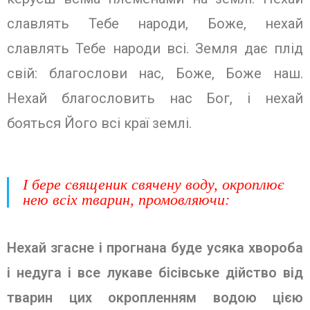
славлять Тебе народи, Боже, нехай
славлять Тебе народи всі. Земля дає плід
свій: благослови нас, Боже, Боже наш.
Нехай благословить нас Бог, і нехай
бояться Його всі краї землі.
І бере священик свячену воду, окроплює
нею всіх тварин, промовляючи:
Нехай згасне і прогнана буде усяка хвороба
і недуга і все лукаве бісівське дійство від
тварин цих окропленням водою цією