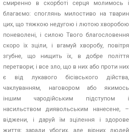
смиренно в скорботі серця молимось і
благаємо: споглянь милостиво на тварин
цих, що тяжкою недугою і лютою хворобою
поневолені, і силою Твого благословення
скоро їх зціли, і вгамуй хворобу, повітря
згубне, що нищить їх, в добре поліття
перетвори; і все зло, що в них або проти них
є від лукавого бісівського дійства,
чаклуванням, наговором або якимось
іншим чародійським підступом і
насильством диявольським нанесене, –
віджени, і даруй їм зцілення і здорове
життя; заради убогих, але вірних людей