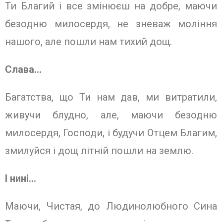
Ти Благий і все змінюєш на добре, маючи
безодню милосердя, не зневаж моління
нашого, але пошли нам тихий дощ.
Слава…
Багатства, що Ти нам дав, ми витратили,
живучи блудно, але, маючи безодню
милосердя, Господи, і будучи Отцем Благим,
змилуйся і дощ літній пошли на землю.
І нині…
Маючи, Чистая, до Людинолюбного Сина