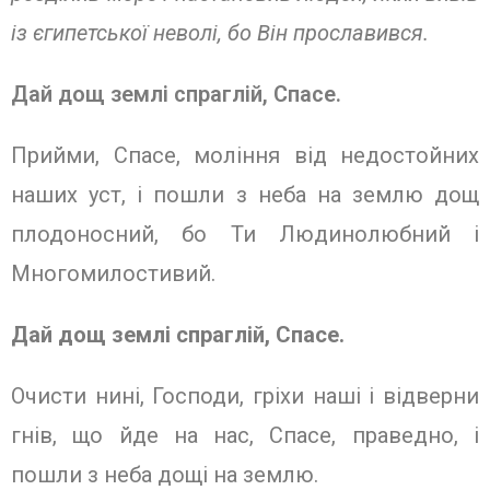
із єгипетської неволі, бо Він прославився.
Дай дощ землі спраглій, Спасе.
Прийми, Спасе, моління від недостойних
наших уст, і пошли з неба на землю дощ
плодоносний, бо Ти Людинолюбний і
Многомилостивий.
Дай дощ землі спраглій, Спасе.
Очисти нині, Господи, гріхи наші і відверни
гнів, що йде на нас, Спасе, праведно, і
пошли з неба дощі на землю.