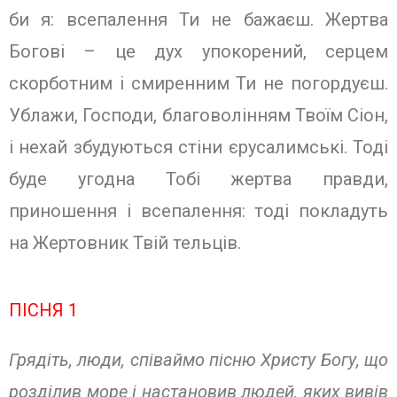
би я: всепалення Ти не бажаєш. Жертва
Богові – це дух упокорений, серцем
скорботним і смиренним Ти не погордуєш.
Ублажи, Господи, благоволінням Твоїм Сіон,
і нехай збудуються стіни єрусалимські. Тоді
буде угодна Тобі жертва правди,
приношення і всепалення: тоді покла­дуть
на Жертовник Твій тельців.
ПІСНЯ 1
Грядіть, люди, співаймо пісню Христу Богу, що
розділив море і настановив людей, яких вивів