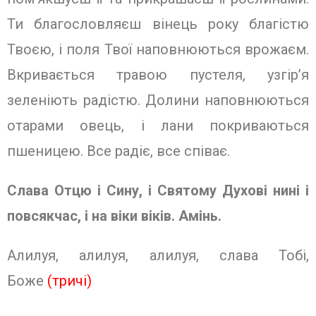
Ти благословляєш вінець року благістю
Твоєю, і поля Твої наповнюються врожаєм.
Вкривається травою пустеля, узгір’я
зеленіють радістю. Долини наповнюються
отарами овець, і лани покриваються
пшеницею. Все радіє, все співає.
Слава Отцю і Сину, і Святому Духо­ві нині і
повсякчас, і на віки віків. Амінь.
Алилуя, алилуя, алилуя, слава Тобі,
Боже
(тричі)