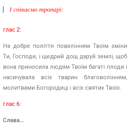
І співаємо тропарі
:
глас 2:
На добре поліття повелінням Твоїм зміни
Ти, Господи, і щедрий дощ даруй землі, щоб
вона приносила людям Твоїм багаті плоди і
насичувала всіх тварин благоволінням,
молитвами Богородиці і всіх святих Твоїх.
глас 6:
Слава…