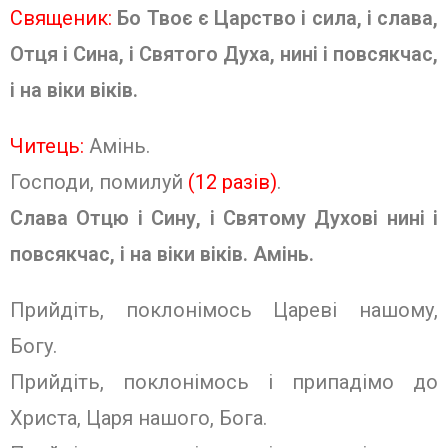
Священик:
Бо Твоє є Царство і сила, і слава,
Отця і Сина, і Святого Духа, нині і повсякчас,
і на віки віків.
Читець:
Амінь.
Господи, помилуй
(12 разів)
.
Слава Отцю і Сину, і Святому Духові нині і
повсякчас, і на віки віків. Амінь.
Прийдіть, поклонімось Цареві нашому,
Богу.
Прийдіть, поклонімось і припадімо до
Христа, Царя нашого, Бога.