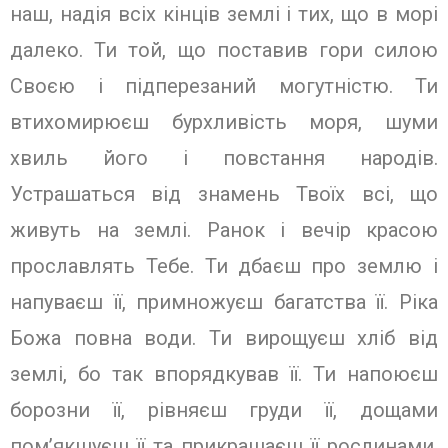
наш, надія всіх кінців землі і тих, що в морі
далеко. Ти той, що поставив гори силою
Своєю і підперезаний могутністю. Ти
втихомирюєш бурхливість моря, шуми
хвиль його і повстання народів.
Устрашаться від знамень Твоїх всі, що
живуть на землі. Ранок і вечір красою
прославлять Тебе. Ти дбаєш про землю і
напуваєш її, примножуєш багатства її. Ріка
Божа повна води. Ти вирощуєш хліб від
землі, бо так впорядкував її. Ти напоюєш
борозни її, рівняєш груди її, дощами
пом’якшуєш її та прикрашаєш її рослинами.