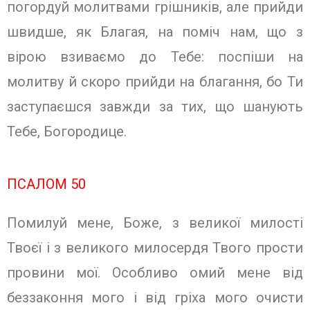
погордуй молитвами грішників, але прийди
швидше, як Благая, на поміч нам, що з
вірою взиваємо до Тебе: поспіши на
молитву й скоро прийди на благання, бо Ти
заступаєшся завжди за тих, що шанують
Тебе, Богородице.
ПСАЛОМ 50
Помилуй мене, Боже, з великої милості
Твоєї і з великого милосердя Твого прости
провини мої. Особливо омий мене від
беззаконня мого і від гріха мого очисти