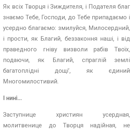
Як всіх Творця і Зиждителя, і Подателя благ
знаємо Тебе, Господи, до Тебе припадаємо і
усердно благаємо: змилуйся, Милосердний,
і прости, як Благий, беззаконня наші, і від
праведного гніву визволи рабів Твоїх,
подаючи, як Благий, спраглій землі
багатоплідні дощі’, як єдиний
Многомилостивий.
І нині..
.
Заступнице християн усердная,
молитвенице до Творця надійная, не