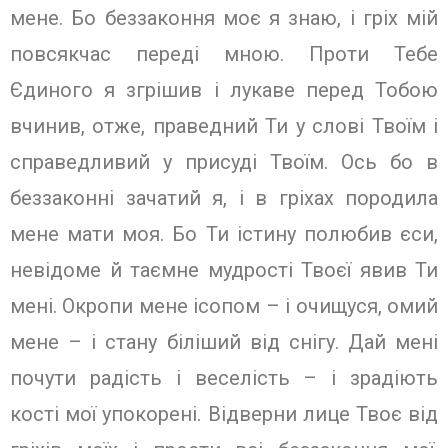
мене. Бо беззаконня моє я знаю, і гріх мій
повсякчас переді мною. Проти Тебе
Єдиного я згрішив і лукаве перед Тобою
вчинив, отже, праведний Ти у слові Твоїм і
справедливий у присуді Твоїм. Ось бо в
беззаконні зачатий я, і в гріхах породила
мене мати моя. Бо Ти істину полюбив єси,
невідоме й таємне мудрості Твоєї явив Ти
мені. Окропи мене ісопом – і очищуся, омий
мене – і стану біліший від снігу. Дай мені
почути радість і веселість – і зрадіють
кості мої упокорені. Відверни лице Твоє від