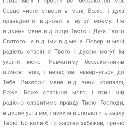
гріхів моїх і прости всі беззаконня мої.
Серце чисте створи в мені, Боже, і духа
праведного віднови в нутрі’ моєму. Не
відкинь мене від лиця Твого і Духа Твого
Святого не відніми від мене. Поверни мені
радість спасіння Твого і духом могутнім
укріпи мене. Навчатиму беззаконників
шляхів Твоїх, і нечестиві навернуться до
Тебе. Визволи мене від вини кривавої,
Боже, Боже спасіння мого, і язик мій
радісно славитиме прав­ду Твою. Господи,
відкрий уста мої, і язик мій сповістить хвалу
Твою. Бо коли б Ти жертви забажав, приніс