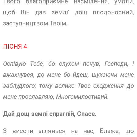
Твого благоприємне насмілення, умоли,
щоб Він дав землі’ дощ плодоносний,
заступництвом Твоїм.
ПІСНЯ 4
Оспівую Тебе, бо слухом почув, Господи, і
вжахнувся, до мене бо йдеш, шукаючи мене
заблудлого; тому велике Твоє сходження до
мене прославляю, Многомилостивий.
Дай дощ землі спраглій, Спасе.
З висоти зглянься на нас, Блаже, що