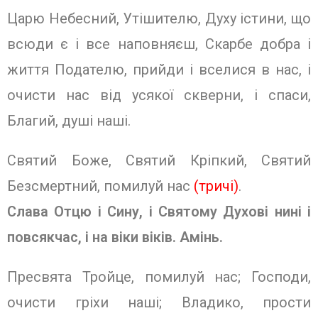
Царю Небесний, Утішителю, Духу істини, що
всюди є і все наповняєш, Скарбе добра і
життя Подателю, прийди і вселися в нас, і
очисти нас від усякої скверни, і спаси,
Благий, душі наші.
Святий Боже, Святий Кріпкий, Свя­тий
Безсмертний, помилуй нас
(тричі)
.
Слава Отцю і Сину, і Святому Духо­ві нині і
повсякчас, і на віки віків.
Амінь.
Пресвята Тройце, помилуй нас; Гос­поди,
очисти гріхи наші; Владико, про­сти