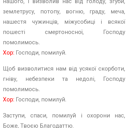
нашого, і визволив нас від голоду, згуби,
землетрусу, потопу, вогню, граду, меча,
нашестя чужинців, міжусобиці і всякої
пошесті смертоносної, Господу
помолимось.
Хор:
Господи, помилуй
.
Щоб визволитися нам від усякої скорботи,
гніву, небезпеки та недолі, Господу
помолимось.
Хор:
Господи, помилуй.
Заступи, спаси, помилуй і охорони нас,
Боже, Твоєю Благодаттю.