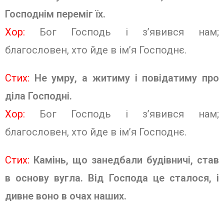
Господнім переміг їх.
Хор:
Бог Господь і з’явився нам;
благословен, хто йде в ім’я Господнє
.
Стих:
Не умру, а житиму і повідатиму про
діла Господні.
Хор:
Бог Господь і з’явився нам;
благословен, хто йде в ім’я Господнє
.
Стих:
Камінь, що занедбали будівничі, став
в основу вугла. Від Господа це сталося, і
дивне воно в очах наших.