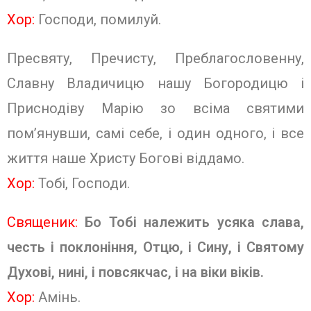
Хор:
Господи, помилуй.
Пресвяту, Пречисту, Преблагословенну,
Славну Владичицю нашу Богородицю і
Приснодіву Марію зо всіма святими
пом’янувши, самі себе, і один одного, і все
життя наше Христу Богові віддамо.
Хор:
Тобі, Господи.
Священик:
Бо Тобі належить усяка слава,
честь і поклоніння, Отцю, і Сину, і Святому
Духові, нині, і повсякчас, і на віки віків.
Хор:
Амінь.