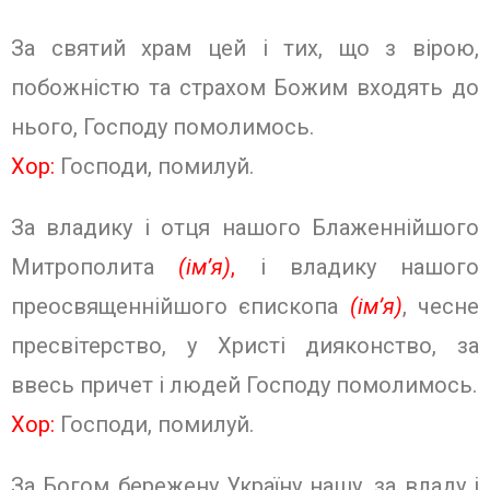
За святий храм цей і тих, що з вірою,
побожністю та страхом Божим входять до
нього, Господу помолимось.
Хор:
Господи, помилуй.
За владику і отця нашого Блаженнійшого
Митрополита
(ім’я)
,
і владику нашого
преосвященнійшого єпископа
(ім’я)
, чесне
пресвітерство, у Христі дияконство, за
ввесь причет і людей Господу помолимось.
Хор:
Господи, помилуй.
За Богом бережену Україну нашу, за владу і