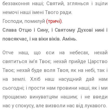
беззаконня наші; Святий, зглянься і зціли
немочі наші імені Твого ради.
Господи, помилуй
(тричі)
.
Слава Отцю і Сину, і Святому Духо­ві нині і
повсякчас, і на віки віків.
Амінь.
Отче наш, що єси на небесах, нехай
святиться ім’я Твоє; нехай прийде Цар­ство
Твоє; нехай буде воля Твоя, як на небі, так і
на землі. Хліб наш насущний дай нам
сьогодні; і прости нам провини наші, як і ми
прощаємо винуватцям нашим; і не введи
нас у спокусу, але ви­зволи нас від лукавого.