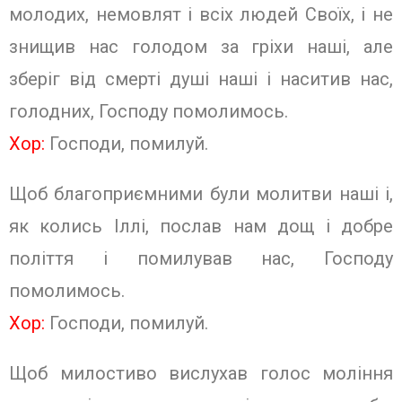
молодих, немовлят і всіх людей Своїх, і не
знищив нас голодом за гріхи наші, але
зберіг від смерті душі наші і наситив нас,
голодних, Господу помолимось.
Хор:
Господи, помилуй
.
Щоб благоприємними були молитви наші і,
як колись Іллі, послав нам дощ і добре
поліття і помилував нас, Господу
помолимось.
Хор:
Господи, помилуй
.
Щоб милостиво вислухав голос моління