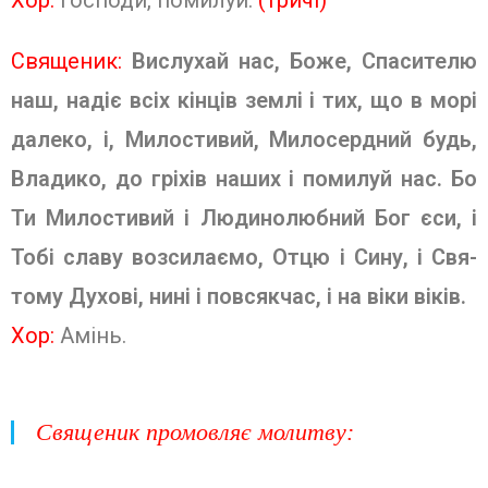
Хор:
Господи, помилуй.
(тричі)
Священик:
Вислухай нас, Боже, Спасителю
наш, надіє всіх кінців землі і тих, що в морі
далеко, і, Милостивий, Милосердний будь,
Владико, до гріхів наших і помилуй нас. Бо
Ти Милости­вий і Людинолюбний Бог єси, і
Тобі славу возсилаємо, Отцю і Сину, і Свя­
тому Духові, нині і повсякчас, і на віки віків.
Хор:
Амінь.
Священик промовляє молитву: