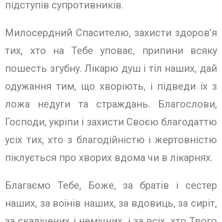
підступів супротивників.
Милосердний Спасителю, захисти здоров’я
тих, хто на Тебе уповає, припини всяку
пошесть згубну. Лікарю душ і тіл наших, дай
одужання тим, що хворіють, і підведи їх з
ложа недуги та страждань. Благослови,
Господи, укріпи і захисти Своєю благодаттю
усіх тих, хто з благодійністю і жертовністю
піклується про хворих вдома чи в лікарнях.
Благаємо Тебе, Боже, за братів i сестер
наших, за воїнів наших, за вдовиць, за сиріт,
за скалічених i немічних, i за всіх, хто Твого