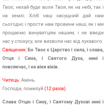
Твоє; нехай буде воля Твоя, як на небі, так і
на землі. Хліб наш насущний дай нам
сьогодні; і прости нам провини наші, як і ми
прощаємо винуватцям нашим; і не введи
нас у спокусу, але ви­зволи нас від лукавого.
Священик:
Бо Твоє є Царство і сила, і слава,
Отця і Сина, і Святого Духа, нині і
повсякчас, і на віки віків.
Читець:
Амінь.
Господи, помилуй
(12 разів)
.
Слава Отцю і Сину, і Святому Духові нині і