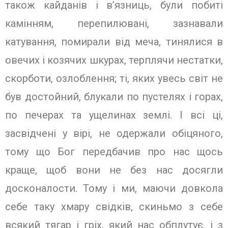
також кайданів і в’язниць, були побиті
камінням, перепилювані, зазнавали
катування, помирали від меча, тинялися в
овечих і козячих шкурах, терплячи нестатки,
скорботи, озлоблення; ті, яких увесь світ не
був достойний, блукали по пустелях і горах,
по печерах та ущелинах землі. І всі ці,
засвідчені у вірі, не одержали обіцяного,
тому що Бог передбачив про нас щось
краще, щоб вони не без нас досягли
досконалости. Тому і ми, маючи довкола
себе таку хмару свідків, скиньмо з себе
всякий тягар і гріх, який нас обплутує‚ і з