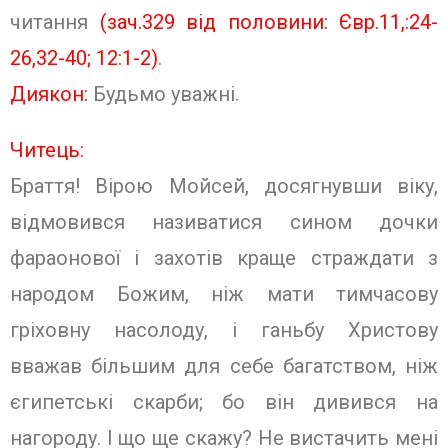
читання
(зач.329 від половини: Євр.11,:24-
26,32-40; 12:1-2
)
.
Диякон:
Будьмо уважні.
Читець:
Браття! Вірою Мойсей, досягнувши віку,
відмовився називатися сином дочки
фараонової і захотів краще страждати з
народом Божим, ніж мати тимчасову
гріховну насолоду, і ганьбу Христову
вважав більшим для себе багатством, ніж
єгипетські скарби; бо він дивився на
нагороду. І що ще скажу? Не вистачить мені