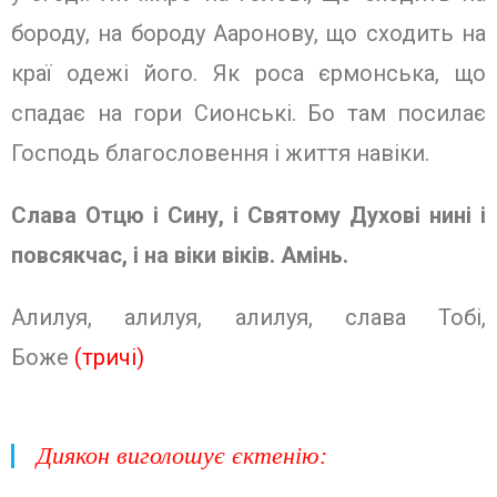
бороду, на бороду Ааронову, що сходить на
краї одежі його. Як роса єрмонська, що
спадає на гори Сионські. Бо там посилає
Господь благословення і життя навіки.
Слава Отцю і Сину, і Святому Духо­ві нині і
повсякчас, і на віки віків. Амінь.
Алилуя, алилуя, алилуя, слава Тобі,
Боже
(тричі)
Диякон виголошує єктенію
: