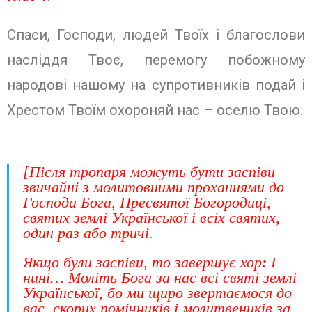
Спаси, Господи, людей Твоїх і благослови
насліддя Твоє, перемо­гу побожному
народові нашому на супротивників подай і
Хрестом Твоїм охороняй нас – оселю Твою.
[
Після тропаря можуть бути заспіви
звичайні з молитовними проханнями до
Господа Бога, Пресвятої Богородиці,
святих землі Української і всіх святих,
один раз або тричі.
Якщо були заспіви, то завершує хор
:
І
нині…
Моліть Бога за нас всі святі землі
Української, бо ми щиро звертаємося до
вас, скорих помічників і молитвеників за