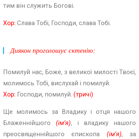
тим він служить Богові.
Хор:
Слава Тобі, Господи, слава Тобі.
Диякон проголошує єктенію:
Помилуй нас, Боже, з великої ми­лості Твоєї,
молимось Тобі, вислухай і помилуй.
Хор:
Господи, помилуй.
(тричі)
Ще молимось за Владику і отця нашого
Блаженнійшого
(ім’я)
, і владику нашого
преосвященнійшого єпископа
(ім’я)
, за