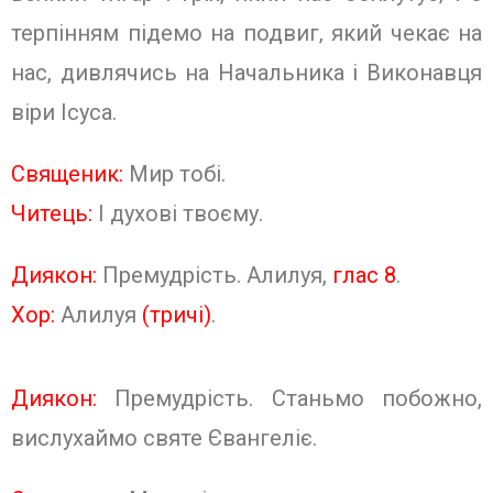
терпінням підемо на подвиг‚ який чекає на
нас, дивлячись на Начальника і Виконавця
віри Ісуса.
Священик:
Мир тобі.
Читець:
І духові твоєму.
Диякон:
Премудрість. Алилуя,
глас 8
.
Хор:
Алилуя
(тричі)
.
Диякон:
Премудрість.
Станьмо побожно,
вислухаймо свя­те Євангеліє.