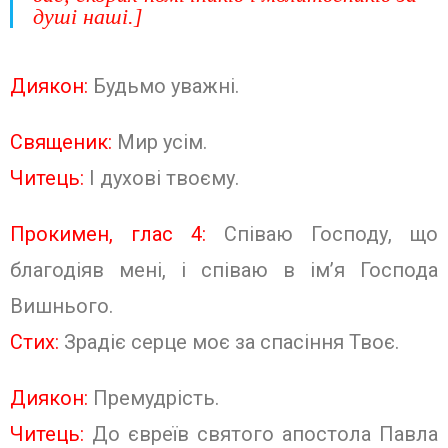
душі наші.]
Диякон:
Будьмо уважні.
Священик:
Мир усім.
Читець:
І духові твоєму.
Прокимен, глас 4:
Співаю Господу, що
благодіяв мені, і співаю в ім’я Господа
Вишнього.
Стих:
Зрадіє серце моє за спасіння Твоє.
Диякон:
Премудрість.
Читець:
До євреїв святого апос­тола Павла