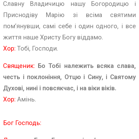
Славну Владичицю нашу Богородицю і
Приснодіву Марію зі всіма святими
пом’янувши, самі себе і один одного, і все
життя наше Христу Богу віддамо.
Хор:
Тобі, Господи.
Священик:
Бо Тобі належить всяка слава,
честь і поклоніння, Отцю і Сину, і Святому
Духові, нині і повсякчас, і на віки віків.
Хор:
Амінь.
Бог Господь: