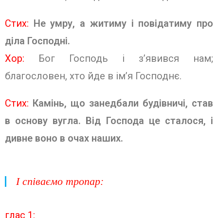
Стих:
Не умру, а житиму і повідатиму про
діла Господні.
Хор:
Бог Господь і з’явився нам;
благословен, хто йде в ім’я Господнє
.
Стих:
Камінь, що занедбали будівничі, став
в основу вугла. Від Господа це сталося, і
дивне воно в очах наших.
І співаємо тропар:
глас 1: