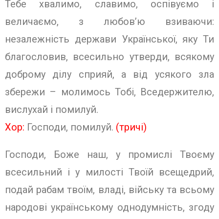
Тебе хвалимо, славимо, оспівуємо і
величаємо, з любов’ю взиваючи:
незалежність держави Української, яку Ти
благословив, всесильно утверди, всякому
доброму ділу сприяй, а від усякого зла
збережи – молимось Тобі, Вседержителю,
вислухай і помилуй.
Хор:
Господи, помилуй.
(тричі)
Господи, Боже наш, у промислі Твоєму
всесильний і у милості Твоїй всещедрий,
подай рабам твоїм, владі, війську та всьому
народові українському однодумність, згоду