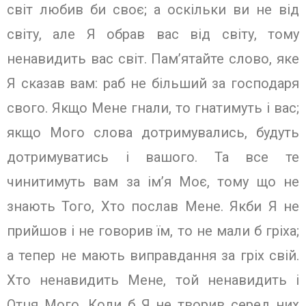
світ любив би своє; а оскільки ви не від
світу, але Я обрав вас від світу, тому
ненавидить вас світ. Пам’ятайте слово, яке
Я сказав вам: раб не більший за господаря
свого. Якщо Мене гнали, то гнатимуть і вас;
якщо Мого слова дотримувались, будуть
дотримуватись і вашого. Та все те
чинитимуть вам за ім’я Моє, тому що не
знають Того, Хто послав Мене. Якби Я не
прийшов і не говорив їм, то не мали б гріха;
а тепер не мають виправдання за гріх свій.
Хто ненавидить Мене, той ненавидить і
Отця Мого. Коли б Я не творив серед них