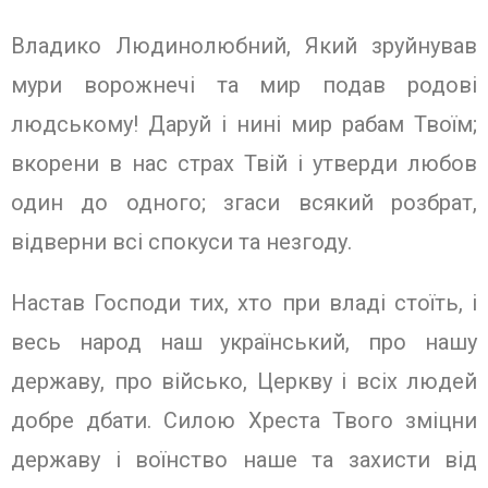
Владико Людинолюбний, Який зруйнував
мури ворожнечi та мир подав родові
людському! Даруй i нині мир рабам Твоїм;
вкорени в нас страх Твій i утверди любов
один до одного; згаси всякий розбрат,
відверни всі спокуси та незгоду.
Настав Господи тих, хто при владі стоїть, і
весь народ наш український, про нашу
державу, про військо, Церкву i всіх людей
добре дбати. Силою Хреста Твого зміцни
державу i воїнство наше та захисти від