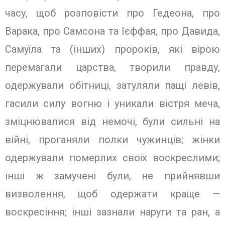
часу, щоб розповісти про Гедеона, про
Варака, про Самсона та Ієффая, про Давида,
Самуїла та (інших) пророків, які вірою
перемагали царства, творили правду,
одержували обітниці, затуляли пащі левів,
гасили силу вогню і уникали вістря меча,
зміцнювалися від немочі, були сильні на
війні, проганяли полки чужинців; жінки
одержували померлих своїх воскреслими;
інші ж замучені були, не прийнявши
визволення, щоб одержати краще —
воскресіння; інші зазнали наруги та ран, а