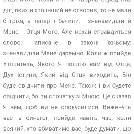
діл, яких ніхто інший не створив, то не мали
б гріха; а тепер і бачили, і зненавиділи й
Мене, і Отця Мого. Але нехай справдиться
слово, написане в законі їхньому:
зненавиділи Мене даремно. Коли ж прийде
Утішитель, Якого Я пошлю вам від Отця,
Дух істини, Який від Отця виходить, Він
буде свідчити про Мене. Також і ви будете
свідчити, бо ви спочатку зі Мною. Це сказав
Я вам, щоб ви не спокусилися. Виженуть
вас із синагог; прийде навіть час, коли
всякий, хто вбиватиме вас, буде думати, що