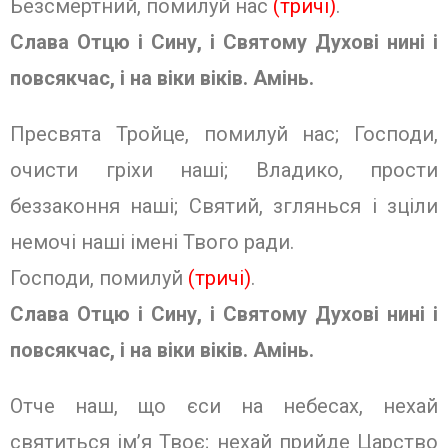
Безсмертний, помилуй нас
(тричі)
.
Слава Отцю і Сину, і Святому Духо­ві нині і
повсякчас, і на віки віків.
Амінь.
Пресвята Тройце, помилуй нас; Гос­поди,
очисти гріхи наші; Владико, про­сти
беззаконня наші; Святий, зглянься і зціли
немочі наші імені Твого ради.
Господи, помилуй
(тричі)
.
Слава Отцю і Сину, і Святому Духо­ві нині і
повсякчас, і на віки віків.
Амінь.
Отче наш, що єси на небесах, нехай
святиться ім’я Твоє; нехай прийде Цар­ство