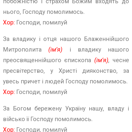
побожністю і страхом Божим входять до
нього, Господу помолимось.
Хор:
Господи, помилуй
За владику і отця нашого Блаженнійшого
Митрополита
(ім’я)
і владику нашого
преосвященнійшого єпископа
(ім’я)
,
чесне
пресвітерство, у Христі дияконство, за
увесь причет і людей Господу помолимось.
Хор:
Господи, помилуй
За Богом бережену Україну нашу, владу і
військо її Господу помолимось.
Хор:
Господи, помилуй