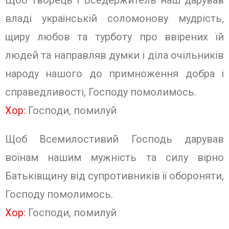
Щоб Творець і Вседержитель наш дарував
владі українській соломонову мудрість,
щиру любов та турботу про ввірених їй
людей та направляв думки і діла очільників
народу нашого до примноження добра і
справедливості, Господу помолимось.
Хор:
Господи, помилуй
Щоб Всемилостивий Господь дарував
воїнам нашим мужність та силу вірно
Батьківщину від супротивників її обороняти,
Господу помолимось.
Хор:
Господи, помилуй