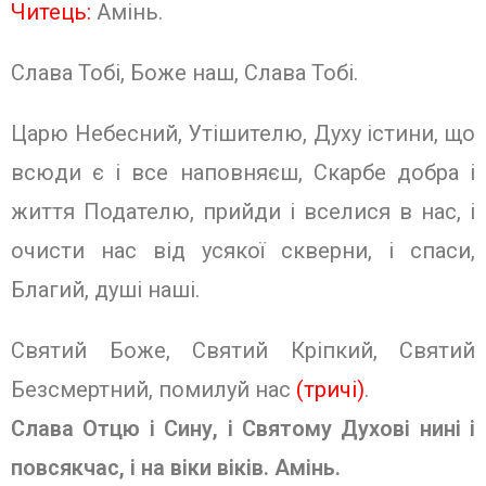
Читець:
Амінь.
Слава Тобі, Боже наш, Слава Тобі.
Царю Небесний, Утішителю, Духу істини, що
всюди є і все наповняєш, Скарбе добра і
життя Подателю, прийди і вселися в нас, і
очисти нас від усякої скверни, і спаси,
Благий, душі наші.
Святий Боже, Святий Кріпкий, Свя­тий
Безсмертний, помилуй нас
(тричі)
.
Слава Отцю і Сину, і Святому Духо­ві нині і
повсякчас, і на віки віків.
Амінь.