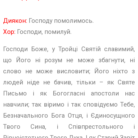
Диякон:
Господу помолимось.
Хор:
Господи, помилуй.
Господи Боже, у Тройці Святій славимий,
що Його ні розум не може збагнути, ні
слово не може висловити; Його ніхто з
людей ніде не бачив, тільки – як Святе
Письмо і як Богогласні апостоли нас
навчили; так віримо і так сповідуємо Тебе,
Безначального Бога Отця, і Єдиносущного
Твого Сина, і Співпрестольного і
Рівноістотного Твого Духа. І як Старий Завіт