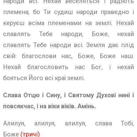
народи всі. Нехай веселяться і радіють
племена, бо Ти судиш народи праведно і
керуєш всіма племенами на землі. Нехай
славлять Тебе народи, Боже, нехай
славлять Тебе народи всі. Земля дає плід
свій: благослови нас, Боже, Боже наш.
Нехай благословить нас Бог, і нехай
бояться Його всі краї землі.
Слава Отцю і Сину, і Святому Духо­ві нині і
повсякчас, і на віки віків. Амінь.
Алилуя, алилуя, алилуя, слава Тобі,
Боже
(тричі)