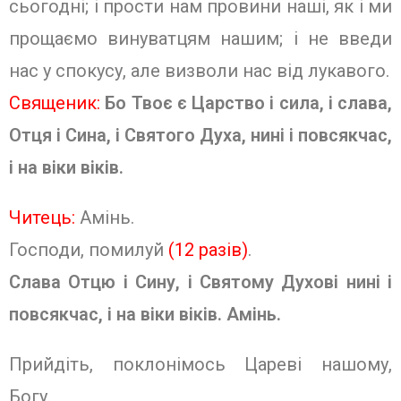
сьогодні; і прости нам провини наші, як і ми
прощаємо винуватцям нашим; і не введи
нас у спокусу, але ви­зволи нас від лукавого.
Священик:
Бо Твоє є Царство і сила, і слава,
Отця і Сина, і Святого Духа, нині і повсякчас,
і на віки віків.
Читець:
Амінь.
Господи, помилуй
(12 разів)
.
Слава Отцю і Сину, і Святому Духові нині і
повсякчас, і на віки віків. Амінь.
Прийдіть, поклонімось Цареві нашому,
Богу.