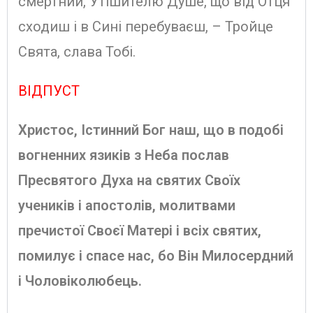
смертний, Утішителю Душе, що від Отця
сходиш і в Сині перебуваєш, – Тройце
Свята, слава Тобі.
ВІДПУСТ
Христос, Істинний Бог наш, що в подобі
вогненних язиків з Неба послав
Пресвятого Духа на святих Своїх
учеників і апостолів, молитвами
пречистої Своєї Матері і всіх святих,
помилує і спасе нас, бо Він Милосердний
і Чоловіколюбець.