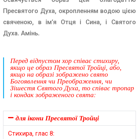
Пресвятого Духа, окропленням во­дою цією
свяченою, в ім’я Отця і Сина, і Святого
Духа. Амінь
.
Перед відпустом хор співає стихиру,
якщо це образ Пресвятої Тройці, або,
якщо
на образі зо­бражено свято
Богоявлення чи Преображен­ня, чи
Зішестя Святого Духа, то співає тро­пар
і кондак зображеного свята:
для ікони Пресвятої Тройці
Стихира, глас 8: