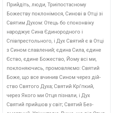
Прийдіть, люди, Триіпостасному
Божеству поклонімося, Синові в Отці зі
Святим Духом: Отець бо споконвіку
народжує Сина Єдинородного і
Співпрестольного, і Дух Святий є в Отці
з Сином славлений; єдина Сила, єдине
Єство, єдине Божество, Йому всі ми,
поклоняючись, промовляємо: Святий
Боже, що все вчинив Сином через дій­
ство Святого Духа; Святий Крі’пкий,
через Якого ми Отця пізнали, і Дух
Святий прийшов у світ; Святий Без­