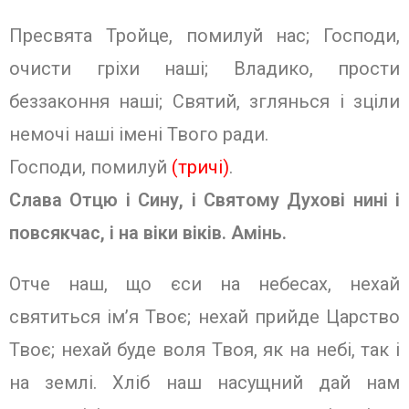
Пресвята Тройце, помилуй нас; Гос­поди,
очисти гріхи наші; Владико, про­сти
беззаконня наші; Святий, зглянься і зціли
немочі наші імені Твого ради.
Господи, помилуй
(тричі)
.
Слава Отцю і Сину, і Святому Духо­ві нині і
повсякчас, і на віки віків.
Амінь.
Отче наш, що єси на небесах, нехай
святиться ім’я Твоє; нехай прийде Цар­ство
Твоє; нехай буде воля Твоя, як на небі, так і
на землі. Хліб наш насущний дай нам