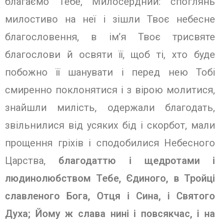
благаємо Тебе, Мило­сердний: споглянь
милостиво на неї і зішли Твоє небесне
благословення, в ім’я Твоє трисвяте
благослови й освяти її, щоб ті, хто буде
побожно її шанувати і перед нею Тобі
смиренно поклонятися і з вірою молитися,
знайшли милість, одержали благодать,
звільнилися від усяких бід і скорбот, мали
прощення гріхів і сподобилися Небесного
Цар­ства,
благодаттю і щедротами і
людинолюбством Тебе, Єдиного, в Тройці
славленого Бога, Отця і Сина, і Свято­го
Духа; Йому ж слава нині і повсякчас, і на