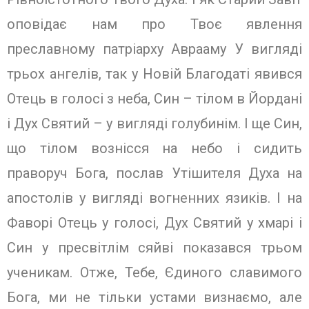
оповідає нам про Твоє явлення
преславному патріарху Аврааму У вигляді
трьох ангелів, так у Новій Благодаті явився
Отець в голосі з неба, Син – тілом в Йордані
і Дух Святий – у вигляді голубинім. І ще Син,
що тілом вознісся на небо і сидить
праворуч Бога, послав Утішителя Духа на
апостолів у вигляді вогненних язиків. І на
Фаворі Отець у голосі, Дух Святий у хмарі і
Син у пресвітлім сяйві показався трьом
ученикам. Отже, Тебе, Єдиного славимого
Бога, ми не тільки устами визнаємо, але