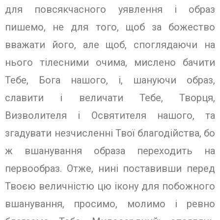
для повсякчасного уявлення і образ
пишемо, не для того, щоб за божество
вважати його, але щоб, споглядаючи на
нього тілесними очима, мислено бачити
Тебе, Бога нашого, і, шануючи образ,
славити і величати Тебе, Творця,
Визволителя і Освятителя нашого, та
згадувати незчисленні Твої благодійства, бо
ж вшанування образа переходить на
первообраз. Отже, нині поставивши перед
Твоєю величністю цю ікону для побожного
вшанування, просимо, молимо і ревно