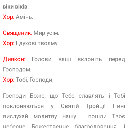
віки віків.
Хор:
Амінь.
Священик:
Мир усім.
Хор:
І духові твоєму.
Диякон:
Голови ваші вклоніть пе­ред
Господом.
Хор:
Тобі, Господи.
Господи Боже, що Тебе славлять і Тобі
поклоняються у Святій Тройці! Нині
вислухай молитву нашу і пошли Твоє
небесне Божественне благословення, і