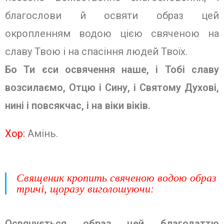
благослови й освяти образ цей
окропленням водою цією свяченою на
славу Твою і на спа­сіння людей Твоїх.
Бо Ти єси освячення наше, і Тобі славу
возсилаємо, Отцю і Сину, і Свя­тому Духові,
нині і повсякчас, і на віки віків.
Хор:
Амінь.
Священик кропить свяченою водою образ
тричі, щоразу виголошуючи:
Освячується образ цей благодат­тю