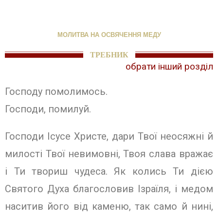
МОЛИТВА НА ОСВЯЧЕННЯ МЕДУ
ТРЕБНИК
обрати інший розділ
Господу помолимось.
Господи, помилуй.
Господи Ісусе Христе, дари Твої неосяжні й
милості Твої невимовні, Твоя слава вражає
і Ти твориш чудеса. Як колись Ти дією
Святого Духа благословив Ізраїля, і медом
наситив його від каменю, так само й нині,