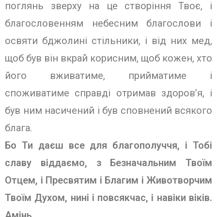
поглянь зверху на це створіння Твоє, і
благословенням небесним благослови і
освяти бджолині стільники, і від них мед,
щоб був він вкрай корисним, щоб кожен, хто
його вживатиме, прийматиме і
споживатиме справді отримав здоров’я, і
був ним насичений і був сповнений всякого
блага.
Бо Ти даєш все для благополуччя, і Тобі
славу віддаємо, з Безначальним Твоїм
Отцем, і Пресвятим і Благим і Животворчим
Твоїм Духом, нині і повсякчас, і навіки віків.
Амінь.