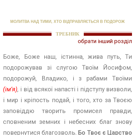
МОЛИТВА НАД ТИМИ, ХТО ВІДПРАВЛЯЄТЬСЯ В ПОДОРОЖ
ТРЕБНИК
обрати інший розділ
Боже, Боже наш, істинна, жива путь, Ти
подорожував зі слугою Твоїм Йосифом,
подорожуй, Владико, і з рабами Твоїми
(ім’я)
,
і від всякої напасті і підступу визволи,
і мир і кріпость подай, і того, хто за Твоєю
заповіддю творить промисел правди,
сповненим земних і небесних благ знову
повернутися благозволь.
Бо Твоє є Царство